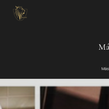
Má
Mást